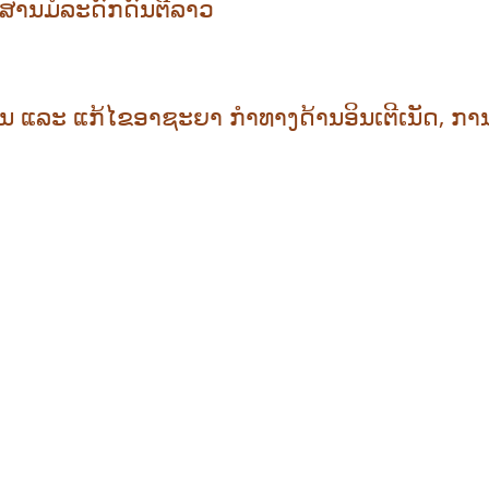
ບສານມໍລະດົກດົນຕີລາວ
ນ ແລະ ແກ້ໄຂອາຊະຍາ ກຳທາງດ້ານອິນເຕີເນັດ, ກາ