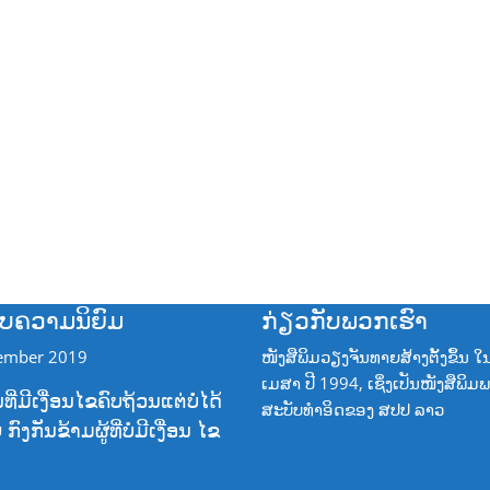
ຮັບຄວາມນິຍົມ
ກ່ຽວກັບພວກເຮົາ
ember 2019
ໜັງສືພິມວຽງຈັນທາຍສ້າງຕັ້ງຂຶ້ນ ໃ
ເມສາ ປີ 1994, ເຊິ່ງເປັນໜັງສືພິມ
ີ່ມີເງື່ອນໄຂຄົບຖ້ວນແຕ່ບໍ່ໄດ້
ສະບັບທໍາອິດຂອງ ສປປ ລາວ
ງກັນຂ້າມຜູ້ທີ່ບໍ່ມີເງື່ອນ ໄຂ