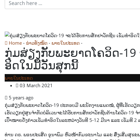
Home
-
ຂ່າວທັງໝົດ
-
ພາຍໃນປະເທດ
-
ກຸ່ມສ່ຽງກັບພະຍາດໂຄວິດ-19 ຈ
ກຸ່ມສ່ຽງກັບພະຍາດໂຄວິດ-19 
ອິດໃນມື້ວັນສຸກນີ້
ພາຍໃນປະເທດ
03 March 2021
5 years ago
ກຸ່ມ
ສ່
ຽງກັບພະຍາດໂຄວິດ-19 ປະກອບມີ ພະນັກງານແພດໝໍ, ຜູ້ທີ່ເຮັດວຽກໃກ້ຊິ
ເຮັດວຽກຢູ່ສູນຈໍາກັດບໍລິເວນຈະໄດ້ຮັບການສັກຢາວັກຊີນຕ້ານໂຄວິດ-19 
ເປົ້າໝາຍດັ່ງກ່າວເຂັມທໍາອິດໃນລະຫວ່າງວັນທີ 5-12 ມີນາ ແລະ ເຂັມທີ
ທ່ານ ດຣ. ພອນປະເສີດ ອຸນາພົມ ຫົວໜ້າກົມອະນາໄມ ແລະ ສົ່ງເສີມສຸຂະພ