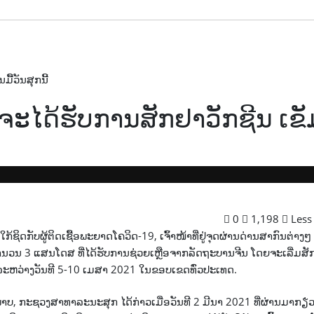
ະໄດ້ຮັບການສັກຢາວັກຊີນ ເຂັມທໍາອິດໃນມື້ວັນສຸກນີ້
ຈະໄດ້ຮັບການສັກຢາວັກຊີນ ເຂັ
0
1,198
Less
ດກັບຜູ້ຕິດເຊື້ອພະຍາດໂຄວິດ-19, ເຈົ້າໜ້າທີ່ຢູ່ຈຸດຜ່ານດ່ານສາກົນຕ່າງໆ ແ
ຈຳນວນ 3 ແສນໂດສ ທີ່ໄດ້ຮັບການຊ່ວຍເຫຼືອຈາກລັດຖະບານຈີນ ໂດຍຈະເລີ່ມສັກ
 2 ລະຫວ່າງວັນທີ 5-10 ເມສາ 2021 ໃນຂອບເຂດທົ່ວປະເທດ.
າບ, ກະຊວງສາທາລະນະສຸກ ໄດ້ກ່າວເມື່ອວັນທີ 2 ມີນາ 2021 ທີ່ຜ່ານມາກຽ