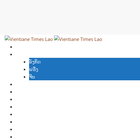
Skip
to
content
ພວກເຮົາ
ອ່ານຂ່າວພາສາອື່ນໆ
ອັງກິດ
ຝຣັ່ງ
ຈີນ
ເຟສບຸກ
ວິດີໂອ
ສະບັບກ່ອນ
ໜັງສືພິມ
ເວັບອື່ນ
ຄູ່ຮ່ວມ
ລົງໂຄສະນາ
ຈອງອ່ານຂ່າວ