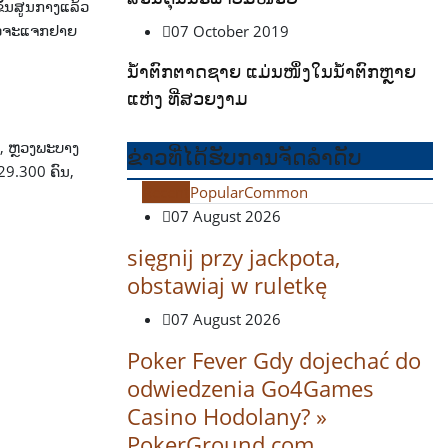
ຂັ້ນສູນກາງແລ້ວ
ກ່າວຈະແຈກຢາຍ
07 October 2019
ນໍ້າຕົກຕາດຊາຍ ແມ່ນໜຶ່ງໃນນໍ້າຕົກຫຼາຍ
ແຫ່ງ ທີ່ສວຍງາມ
ນ, ຫຼວງພະບາງ
ຂ່າວທີ່ໄດ້ຮັບການຈັດລໍາດັບ
29.300 ຄົນ,
Recent
Popular
Common
07 August 2026
sięgnij przy jackpota,
obstawiaj w ruletkę
07 August 2026
Poker Fever Gdy dojechać do
odwiedzenia Go4Games
Casino Hodolany? »
PokerGround com