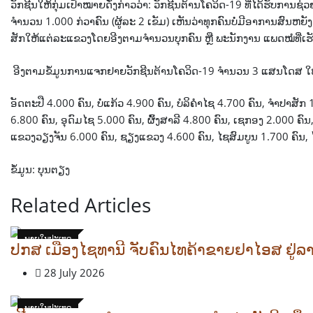
ວັກຊີນໃຫ້ກຸ່ມເປົ້າໝາຍດັ່ງກ່າວວ່າ: ວັກຊີນຕ້ານໂຄວິດ-19 ທີ່ໄດ້ຮັບການ
ຈຳນວນ 1.000 ກ່ວາຄົນ (ຜູ້ລະ 2 ເຂັມ) ເຫັນວ່າທຸກຄົນບໍ່ມີອາການສົນຫຍັງກ
ສັກໃຫ້ແຕ່ລະແຂວງໂດຍອີງຕາມຈໍານວນບຸກຄົນ ຫຼື ພະນັກງານ ແພດໝໍທີ່ເ
ອີງຕາມຂໍ້ມູນການແຈກຢາຍວັກຊີນຕ້ານໂຄວິດ-19 ຈຳນວນ 3 ແສນໂດສ ໃຫ້ແ
ອັດຕະປື 4.000 ຄົນ, ບໍ່ແກ້ວ 4.900 ຄົນ, ບໍລິຄຳໄຊ 4.700 ຄົນ, ຈຳປາສັກ
6.800 ຄົນ, ອຸດົມໄຊ 5.000 ຄົນ, ຜົ້ງສາລີ 4.800 ຄົນ, ເຊກອງ 2.000 
ແຂວງວຽງຈັນ 6.000 ຄົນ, ຊຽງແຂວງ 4.600 ຄົນ, ໄຊສົມບູນ 1.700 ຄົນ, ໄຊ
ຂໍ້ມູນ: ບຸນຕຽງ
Related Articles
ພາຍໃນປະເທດ
ປກສ ເມືອງໄຊທານີ ຈັບຄົນໄທຄ້າຂາຍຢາໄອສ ຢູ່ລ
28 July 2026
ພາຍໃນປະເທດ