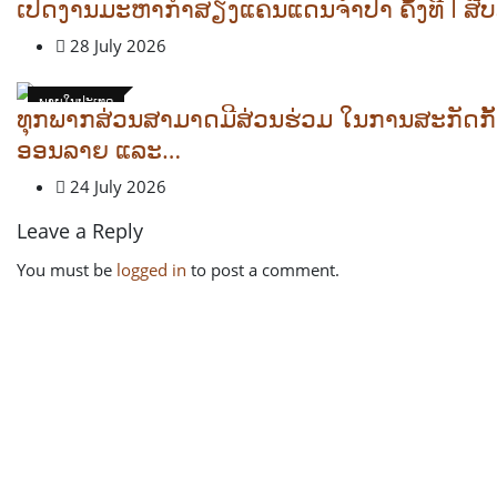
ເປີດງານມະຫາກຳສຽງແຄນແດນຈຳປາ ຄັ້ງທີ I ສື
28 July 2026
ພາຍໃນປະເທດ
ທຸກພາກສ່ວນສາມາດມີສ່ວນຮ່ວມ ໃນການສະກັດກັ້
ອອນລາຍ ແລະ…
24 July 2026
Leave a Reply
You must be
logged in
to post a comment.