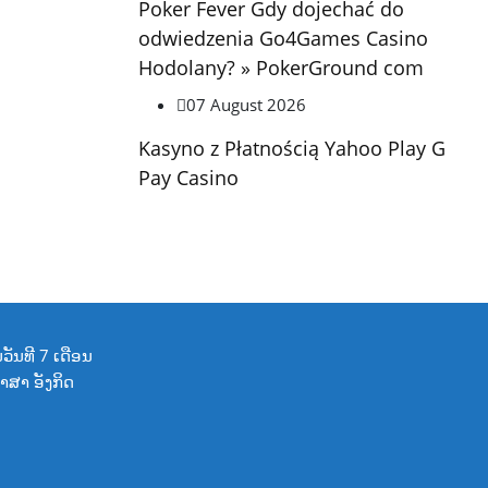
Poker Fever Gdy dojechać do
odwiedzenia Go4Games Casino
Hodolany? » PokerGround com
07 August 2026
Kasyno z Płatnością Yahoo Play G
Pay Casino
ນວັນທີ 7 ເດືອນ
ພາສາ ອັງກິດ