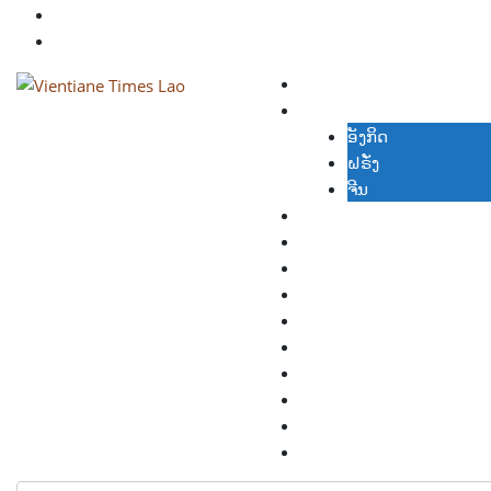
ຈ່າຍຜ່ານເວັບໄຊ
ເຂົ້າລະບົບ
ພວກເຮົາ
ອ່ານຂ່າວພາສາອື່ນໆ
ອັງກິດ
ຝຣັ່ງ
ຈີນ
ເຟສບຸກ
ວິດີໂອ
ສະບັບກ່ອນ
ໜັງສືພິມ
ເວັບອື່ນ
ຄູ່ຮ່ວມ
ລົງໂຄສະນາ
ຈອງອ່ານຂ່າວ
ຈ່າຍຜ່ານເວັບໄຊ
ເຂົ້າລະບົບ