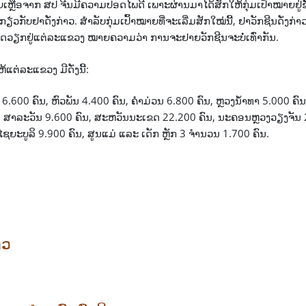
ຊ່ວຍເຫຼືອຈາກ ສປ ຈີນມີຄວາມປອດໄພດີ ເພາະຜ່ານມາໄດ້ສັກໃຫ້ກຸ່ມເປົ້າໝາຍຢູ່
ຽ່ວກັບຢາດັ່ງກ່າວ. ສໍາລັບກຸ່ມເປົ້າໝາຍທີ່ຈະເລີ່ມສັກໃໝ່ນີ້, ຢາວັກຊີນດັ່ງ
ຮັດວຽກຢູ່ແຕ່ລະແຂວງ ໝາຍຄວາມວ່າ ການຈະຢາຍວັກຊີນຈະບໍ່ເທົ່າກັນ.
ຕ່ລະແຂວງ ມີດັ່ງນີ້:
 16.600 ຄົນ, ຫົວພັນ 4.400 ຄົນ, ຄຳມ່ວນ 6.800 ຄົນ, ຫຼວງນໍ້າທາ 5.000 ຄົ
ຄົນ, ສາລະວັນ 9.600 ຄົນ, ສະຫວັນນະເຂດ 22.200 ຄົນ, ນະຄອນຫຼວງວຽງຈັນ 
ຍະບູລິ 9.900 ຄົນ, ສູນແມ່ ແລະ ເດັກ ຫຼັກ 3 ຈໍານວນ 1.700 ຄົນ.
າວ