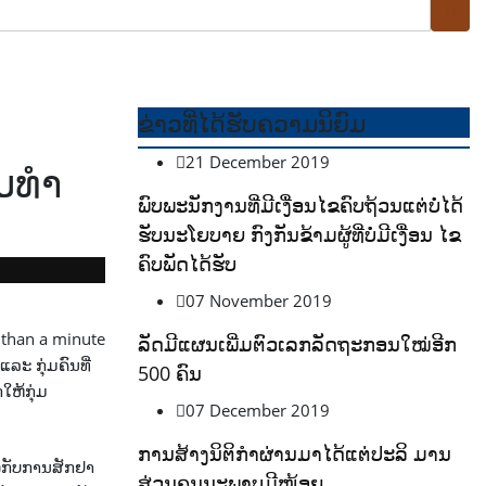
ຂ່າວທີ່ໄດ້ຮັບຄວາມນິຍົມ
21 December 2019
ມທໍາ
ພົບພະນັກງານທີ່ມີເງື່ອນໄຂຄົບຖ້ວນແຕ່ບໍ່ໄດ້
ຮັບນະໂຍບາຍ ກົງກັນຂ້າມຜູ້ທີ່ບໍ່ມີເງື່ອນ ໄຂ
ຄົບພັດໄດ້ຮັບ
07 November 2019
 than a minute
ລັດມີແຜນເພີ່ມຕົວເລກລັດຖະກອນໃໝ່ອີກ
ລະ ກຸ່ມຄົນທີ່
500 ຄົນ
ໃຫ້ກຸ່ມ
07 December 2019
ການສ້າງນິຕິກຳຜ່ານມາໄດ້ແຕ່ປະລິ ມານ
່ວກັບການສັກຢາ
ສ່ວນຄຸນນະພາບມີໜ້ອຍ