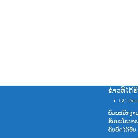
ຂ່າວທີ່ໄດ້
21 Dec
ພົບພະນັກງານທ
ຮັບນະໂຍບາຍ ກົ
ຄົບພັດໄດ້ຮັບ