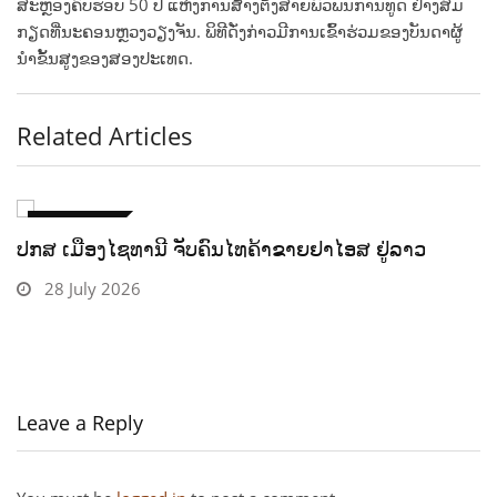
ສະຫຼອງຄົບຮອບ 50 ປີ ແຫ່ງການສ້າງຕັ້ງສາຍພົວພັນການທູດ ຢ່າງສົມ
ກຽດທີ່ນະຄອນຫຼວງວຽງຈັນ. ພິທີດັ່ງກ່າວມີການເຂົ້າຮ່ວມຂອງບັນດາຜູ້
ນຳຂັ້ນສູງຂອງສອງປະເທດ.
Related Articles
ພາຍໃນປະເທດ
ເປີດງານມະຫາກຳສຽງແຄນແດນຈຳປາ ຄັ້ງທີ I ສືບສານ
ມໍລະດົກດົນຕີລາວ
28 July 2026
Leave a Reply