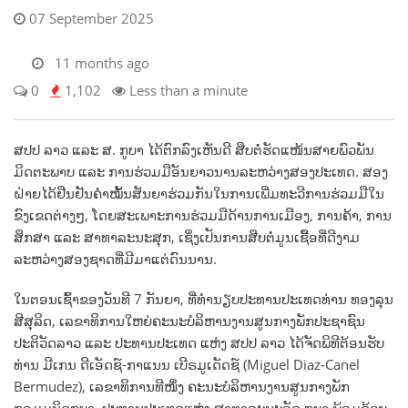
07 September 2025
11 months ago
0
1,102
Less than a minute
ສປປ ລາວ ແລະ ສ. ກູບາ ໄດ້ຕົກລົງເຫັນດີ ສືບຕໍ່ຮັດແໜ້ນສາຍພົວພັນ
ມິດຕະພາບ ແລະ ການຮ່ວມມືອັນຍາວນານລະຫວ່າງສອງປະເທດ. ສອງ
ຝ່າຍໄດ້ຢືນຢັນຄຳໝັ້ນສັນຍາຮ່ວມກັນໃນການເພີ່ມທະວີການຮ່ວມມືໃນ
ຂົງເຂດຕ່າງໆ, ໂດຍສະເພາະການຮ່ວມມືດ້ານການເມືອງ, ການຄ້າ, ການ
ສຶກສາ ແລະ ສາທາລະນະສຸກ, ເຊິ່ງເປັນການສືບຕໍ່ມູນເຊື້ອທີ່ດີງາມ
ລະຫວ່າງສອງຊາດທີ່ມີມາແຕ່ດົນນານ.
ໃນຕອນເຊົ້າຂອງວັນທີ 7 ກັນຍາ, ທີ່ທຳນຽບປະທານປະເທດທ່ານ ທອງລຸນ
ສີສຸລິດ, ເລຂາທິການໃຫຍ່ຄະນະບໍລິຫານງານສູນກາງພັກປະຊາຊົນ
ປະຕິວັດລາວ ແລະ ປະທານປະເທດ ແຫ່ງ ສປປ ລາວ ໄດ້ຈັດພິທີຕ້ອນຮັບ
ທ່ານ ມີເກນ ດີເອັດຊ໌-ກາແນນ ເບີຣມູເດັດຊ໌ (Miguel Diaz-Canel
Bermudez), ເລຂາທິການທີໜຶ່ງ ຄະນະບໍລິຫານງານສູນກາງພັກ
ກອມມູນິດກູບາ, ປະທານປະເທດແຫ່ງ ສາທາລະນະລັດ ກູບາ ພ້ອມດ້ວຍ