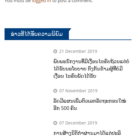
You must be
logged in
to post a comment.
ຂ່າວທີ່ໄດ້ຮັບຄວາມນິຍົມ
21 December 2019
ພົບພະນັກງານທີ່ມີເງື່ອນໄຂຄົບຖ້ວນແຕ່ບໍ່
ໄດ້ຮັບນະໂຍບາຍ ກົງກັນຂ້າມຜູ້ທີ່ບໍ່ມີ
ເງື່ອນ ໄຂຄົບພັດໄດ້ຮັບ
07 November 2019
ລັດມີແຜນເພີ່ມຕົວເລກລັດຖະກອນໃໝ່
ອີກ 500 ຄົນ
07 December 2019
ການສ້າງນິຕິກຳຜ່ານມາໄດ້ແຕ່ປະລິ