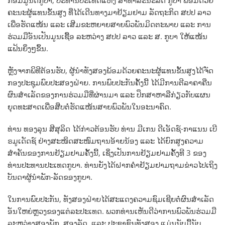
ຄະນະຜູ້ແທນຂັ້ນສູງ ທີ່ໄດ້ເດີນທາງມາຢ້ຽມຢາມ ລັດຖະກິດ ສປປ ລາວ
ເພື່ອຮັດແໜ້ນ ແລະ ເສີມຂະຫຍາຍສາຍພົວພັນມິດຕະພາບ ແລະ ການ
ຮ່ວມມືອັນເປັນມູນເຊື້ອ ລະຫວ່າງ ສປປ ລາວ ແລະ ສ. ກູບາ ໃຫ້ແໜ້ນ
ແຟ້ນຍິ່ງໆຂຶ້ນ.
ຫຼັງຈາກພິທີຕ້ອນຮັບ, ຜູ້ນຳທັງສອງພ້ອມດ້ວຍຄະນະຜູ້ແທນຂັ້ນສູງໄດ້ຈັດ
ກອງປະຊຸມພົບປະສອງຝ່າຍ. ການພົບປະກັນຄັ້ງນີ້ ໄດ້ມີການຕີລາຄາຄືນ
ຜົນສຳເລັດຂອງການຮ່ວມມືທີ່ຜ່ານມາ ແລະ ປຶກສາຫາລືກ່ຽວກັບແຜນ
ຍຸດທະສາດເພື່ອສືບຕໍ່ຮັດແໜ້ນສາຍພົວພັນໃນອະນາຄົດ.
ທ່ານ ທອງລຸນ ສີສຸລິດ ໄດ້ກ່າວຕ້ອນຮັບ ທ່ານ ມີເກນ ດີເອັດຊ໌-ກາແນນ ເບີ
ຣມູເດັດຊ໌ ຢ່າງສະໜິດສະໜົມຖານອ້າຍນ້ອງ ແລະ ໄດ້ຍົກສູງຄວາມ
ສຳຄັນຂອງການຢ້ຽມຢາມຄັ້ງນີ້, ເຊິ່ງເປັນການຢ້ຽມຢາມຄັ້ງທີ 3 ຂອງ
ທ່ານປະທານປະເທດກູບາ. ທ່ານຍັງໄດ້ຝາກຄຳຢ້ຽມຢາມຖາມຂ່າວໄປເຖິງ
ບັນດາຜູ້ນຳພັກ-ລັດຂອງກູບາ.
ໃນການພົບປະກັນ, ທັງສອງຝ່າຍໄດ້ສະແດງຄວາມຊົມເຊີຍຕໍ່ຜົນສຳເລັດ
ອັນໃຫຍ່ຫຼວງຂອງແຕ່ລະປະເທດ. ພວກທ່ານເຫັນດີວ່າການພົວພັນຮ່ວມມື
ລະຫວ່າງສອງພັກ, ສອງລັດ, ແລະ ປະຊາຊົນທັງສອງ ແມ່ນນັບມື້ນັບ