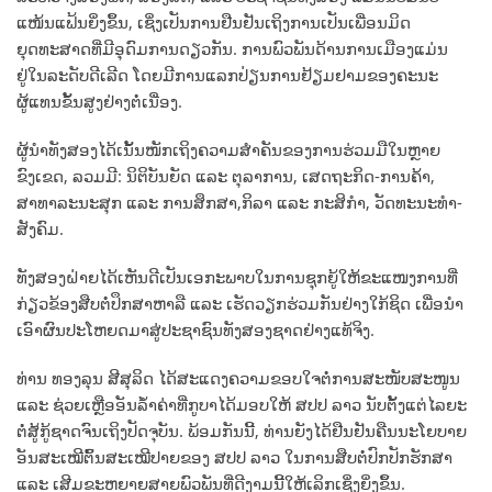
ແໜ້ນແຟ້ນຍິ່ງຂຶ້ນ, ເຊິ່ງເປັນການຢືນຢັນເຖິງການເປັນເພື່ອນມິດ
ຍຸດທະສາດທີ່ມີອຸດົມການດຽວກັນ. ການພົວພັນດ້ານການເມືອງແມ່ນ
ຢູ່ໃນລະດັບດີເລີດ ໂດຍມີການແລກປ່ຽນການຢ້ຽມຢາມຂອງຄະນະ
ຜູ້ແທນຂັ້ນສູງຢ່າງຕໍ່ເນື່ອງ.
ຜູ້ນຳທັງສອງໄດ້ເນັ້ນໜັກເຖິງຄວາມສຳຄັນຂອງການຮ່ວມມືໃນຫຼາຍ
ຂົງເຂດ, ລວມມີ: ນິຕິບັນຍັດ ແລະ ຕຸລາການ, ເສດຖະກິດ-ການຄ້າ, ​
ສາທາລະນະສຸກ ແລະ ການສຶກສາ,​ກິລາ ແລະ ກະສິກຳ, ວັດທະນະທຳ-
ສັງຄົມ.
ທັງສອງຝ່າຍໄດ້ເຫັນດີເປັນເອກະພາບໃນການຊຸກຍູ້ໃຫ້ຂະແໜງການທີ່
ກ່ຽວຂ້ອງສືບຕໍ່ປຶກສາຫາລື ແລະ ເຮັດວຽກຮ່ວມກັນຢ່າງໃກ້ຊິດ ເພື່ອນຳ
ເອົາຜົນປະໂຫຍດມາສູ່ປະຊາຊົນທັງສອງຊາດຢ່າງແທ້ຈິງ.
ທ່ານ ທອງລຸນ ສີສຸລິດ ໄດ້ສະແດງຄວາມຂອບໃຈຕໍ່ການສະໜັບສະໜູນ
ແລະ ຊ່ວຍເຫຼືອອັນລໍ້າຄ່າທີ່ກູບາໄດ້ມອບໃຫ້ ສປປ ລາວ ນັບຕັ້ງແຕ່ໄລຍະ
ຕໍ່ສູ້ກູ້ຊາດຈົນເຖິງປັດຈຸບັນ. ພ້ອມກັນນີ້, ທ່ານຍັງໄດ້ຢືນຢັນຄືນນະໂຍບາຍ
ອັນສະເໝີຕົ້ນສະເໝີປາຍຂອງ ສປປ ລາວ ໃນການສືບຕໍ່ປົກປັກຮັກສາ
ແລະ ເສີມຂະຫຍາຍສາຍພົວພັນທີ່ດີງາມນີ້ໃຫ້ເລິກເຊິ່ງຍິ່ງຂຶ້ນ.