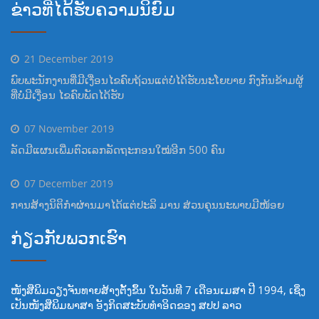
ຂ່າວທີ່ໄດ້ຮັບຄວາມນິຍົມ
21 December 2019
ພົບພະນັກງານທີ່ມີເງື່ອນໄຂຄົບຖ້ວນແຕ່ບໍ່ໄດ້ຮັບນະໂຍບາຍ ກົງກັນຂ້າມຜູ້
ທີ່ບໍ່ມີເງື່ອນ ໄຂຄົບພັດໄດ້ຮັບ
07 November 2019
ລັດມີແຜນເພີ່ມຕົວເລກລັດຖະກອນໃໝ່ອີກ 500 ຄົນ
07 December 2019
ການສ້າງນິຕິກຳຜ່ານມາໄດ້ແຕ່ປະລິ ມານ ສ່ວນຄຸນນະພາບມີໜ້ອຍ
ກ່ຽວກັບພວກເຮົາ
ໜັງສືພິມວຽງຈັນທາຍສ້າງຕັ້ງຂຶ້ນ ໃນວັນທີ 7 ເດືອນເມສາ ປີ 1994, ເຊິ່ງ
ເປັນໜັງສືພິມພາສາ ອັງກິດສະບັບທໍາອິດຂອງ ສປປ ລາວ