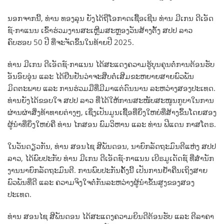
ນອກຈາກນີ້, ທ່ານ ທອງລຸນ ຍັງໄດ້ຖືໂອກາດເຊື້ອເຊີນ ທ່ານ ມີເກນ ດີເອັດ
ຊ໌-ກາແນນ ເຂົ້າຮ່ວມງານສະເຫຼີມສະຫຼອງວັນສ້າງຕັ້ງ ສປປ ລາວ
ຄົບຮອບ 50 ປີ ທີ່ຈະຈັດຂຶ້ນໃນທ້າຍປີ 2025.
ທ່ານ ມີເກນ ດີເອັດຊ໌-ກາແນນ ໄດ້ສະແດງຄວາມຮູ້ບຸນຄຸນຕໍ່ການຕ້ອນຮັບ
ອັນອົບອຸ່ນ ແລະ ໄດ້ຢືນຢັນວ່າຈະສືບຕໍ່ເສີມຂະຫຍາຍສາຍພົວພັນ
ມິດຕະພາບ ແລະ ການຮ່ວມມືທີ່ມີມາແຕ່ດົນນານ ລະຫວ່າງສອງປະເທດ.
ທ່ານຍັງໄດ້ຂອບໃຈ ສປປ ລາວ ທີ່ໄດ້ໃຫ້ການສະໜັບສະໜູນກູບາໃນການ
ຜ່ານຜ່າສິ່ງທ້າທາຍຕ່າງໆ, ເຊິ່ງເປັນມູນເຊື້ອທີ່ຍິ່ງໃຫຍ່ທີ່ສ້າງຂຶ້ນໂດຍສອງ
ຜູ້ນຳທີ່ຍິ່ງໃຫຍ່ຄື ທ່ານ ໄກສອນ ພົມວິຫານ ແລະ ທ່ານ ຟີແດນ ກາສໂຕຣ.
ໃນວັນດຽວກັນ, ທ່ານ ສອນໄຊ ສີພັນດອນ, ນາຍົກລັດຖະມົນຕີແຫ່ງ ສປປ
ລາວ, ໄດ້ພົບປະກັບ ທ່ານ ມີເກນ ດີເອັດຊ໌-ກາແນນ ເບີຣມູເດັດຊ໌ ທີ່ສໍານັກ
ງານນາຍົກລັດຖະມົນຕີ. ການພົບປະກັນຄັ້ງນີ້ ເປັນການຢໍ້າຄືນເຖິງສາຍ
ພົວພັນທີ່ດີ ແລະ ຄວາມຈິງໃຈຕໍ່ກັນລະຫວ່າງຜູ້ນຳຂັ້ນສູງຂອງສອງ
ປະເທດ.
ທ່ານ ສອນໄຊ ສີພັນດອນ ໄດ້ສະແດງຄວາມຍິນດີຕ້ອນຮັບ ແລະ ຕີລາຄາ