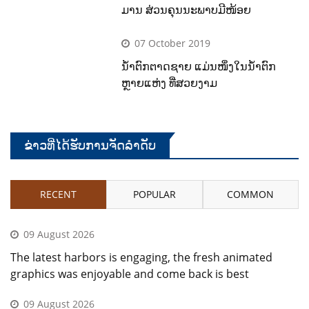
ມານ ສ່ວນຄຸນນະພາບມີໜ້ອຍ
07 October 2019
ນໍ້າຕົກຕາດຊາຍ ແມ່ນໜຶ່ງໃນນໍ້າຕົກ
ຫຼາຍແຫ່ງ ທີ່ສວຍງາມ
ຂ່າວທີ່ໄດ້ຮັບການຈັດລໍາດັບ
RECENT
POPULAR
COMMON
09 August 2026
The latest harbors is engaging, the fresh animated
graphics was enjoyable and come back is best
09 August 2026