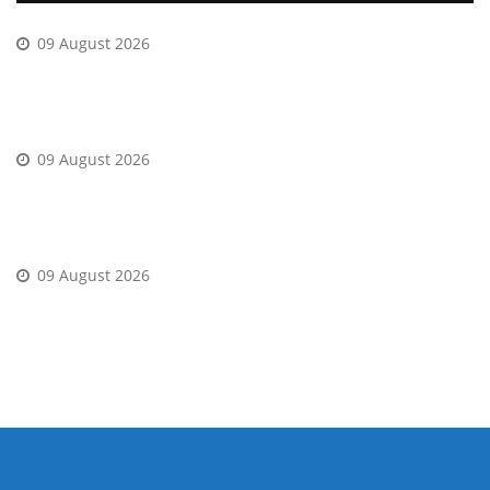
09 August 2026
The latest harbors is engaging, the fresh animated
graphics was enjoyable and come back is best
09 August 2026
The work should be to cash out up until the rocket flies
away from the display
09 August 2026
It�s never been easier to victory larger on your
favourite position game