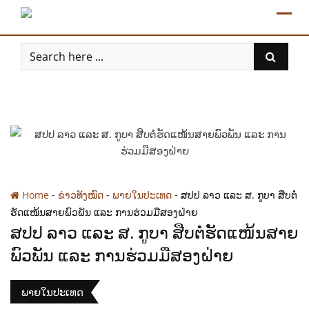
Skip
to
content
-
-
-
Home
ຂ່າວທັງໝົດ
ພາຍໃນປະເທດ
ສປປ ລາວ ແລະ ສ. ກູບາ ສືບຕໍ່
ຮັດແໜ້ນສາຍພົວພັນ ແລະ ການຮ່ວມມືສອງຝ່າຍ
ສປປ ລາວ ແລະ ສ. ກູບາ ສືບຕໍ່ຮັດແໜ້ນສາຍ
ພົວພັນ ແລະ ການຮ່ວມມືສອງຝ່າຍ
ພາຍໃນປະເທດ