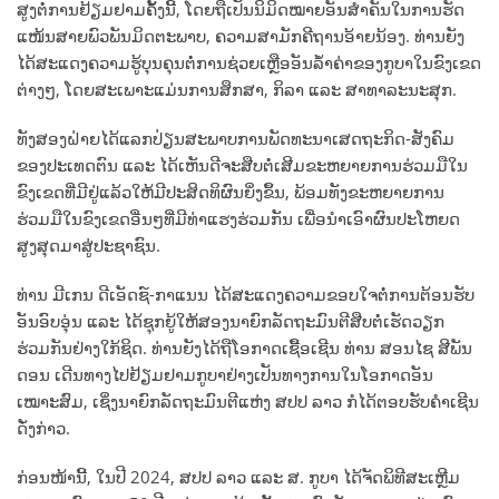
ສູງຕໍ່ການຢ້ຽມຢາມຄັ້ງນີ້, ໂດຍຖືເປັນນິມິດໝາຍອັນສຳຄັນໃນການຮັດ
ແໜ້ນສາຍພົວພັນມິດຕະພາບ, ຄວາມສາມັກຄີຖານອ້າຍນ້ອງ. ທ່ານຍັງ
ໄດ້ສະແດງຄວາມຮູ້ບຸນຄຸນຕໍ່ການຊ່ວຍເຫຼືອອັນລໍ້າຄ່າຂອງກູບາໃນຂົງເຂດ
ຕ່າງໆ, ໂດຍສະເພາະແມ່ນການສຶກສາ, ກິລາ ແລະ ສາທາລະນະສຸກ.
ທັງສອງຝ່າຍໄດ້ແລກປ່ຽນສະພາບການພັດທະນາເສດຖະກິດ-ສັງຄົມ
ຂອງປະເທດຕົນ ແລະ ໄດ້ເຫັນດີຈະສືບຕໍ່ເສີມຂະຫຍາຍການຮ່ວມມືໃນ
ຂົງເຂດທີ່ມີຢູ່ແລ້ວໃຫ້ມີປະສິດທິຜົນຍິ່ງຂຶ້ນ, ພ້ອມທັງຂະຫຍາຍການ
ຮ່ວມມືໃນຂົງເຂດອື່ນໆທີ່ມີທ່າແຮງຮ່ວມກັນ ເພື່ອນຳເອົາຜົນປະໂຫຍດ
ສູງສຸດມາສູ່ປະຊາຊົນ.
ທ່ານ ມີເກນ ດີເອັດຊ໌-ກາແນນ ໄດ້ສະແດງຄວາມຂອບໃຈຕໍ່ການຕ້ອນຮັບ
ອັນອົບອຸ່ນ ແລະ ໄດ້ຊຸກຍູ້ໃຫ້ສອງນາຍົກລັດຖະມົນຕີສືບຕໍ່ເຮັດວຽກ
ຮ່ວມກັນຢ່າງໃກ້ຊິດ. ທ່ານຍັງໄດ້ຖືໂອກາດເຊື້ອເຊີນ ທ່ານ ສອນໄຊ ສີພັນ
ດອນ ເດີນທາງໄປຢ້ຽມຢາມກູບາຢ່າງເປັນທາງການໃນໂອກາດອັນ
ເໝາະສົມ, ເຊິ່ງນາຍົກລັດຖະມົນຕີແຫ່ງ ສປປ ລາວ ກໍໄດ້ຕອບຮັບຄຳເຊີນ
ດັ່ງກ່າວ.
ກ່ອນໜ້ານີ້, ໃນປີ 2024, ສປປ ລາວ ແລະ ສ. ກູບາ ໄດ້ຈັດພິທີສະເຫຼີມ