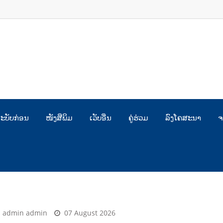
ະບັບກ່ອນ
ໜັງສືພິມ
ເວັບອື່ນ
ຄູ່ຮ່ວມ
ລົງໂຄສະນາ
ຈ
admin admin
07 August 2026