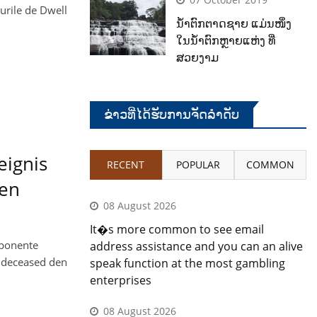
urile de Dwell
ນໍ້າຕົກຕາດຊາຍ ແມ່ນໜຶ່ງ
ໃນນໍ້າຕົກຫຼາຍແຫ່ງ ທີ່
ສວຍງາມ
ຂ່າວທີ່ໄດ້ຮັບການຈັດລໍາດັບ
eignis
RECENT
POPULAR
COMMON
ten
08 August 2026
It�s more common to see email
mponente
address assistance and you can an alive
 deceased den
speak function at the most gambling
enterprises
08 August 2026