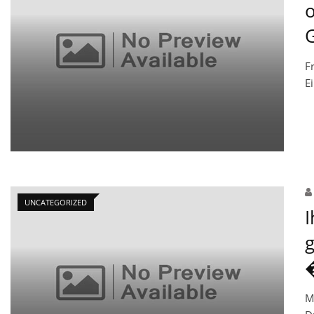
o
F
E
UNCATEGORIZED
I
g
M