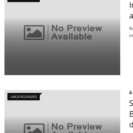
I
B
m
UNCATEGORIZED
S
d