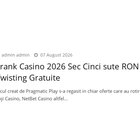
admin admin
07 August 2026
rank Casino 2026 Sec Cinci sute RON
wisting Gratuite
cul creat de Pragmatic Play s-a regasit in chiar oferte care au rotir
oji Casino, NetBet Casino altfel…