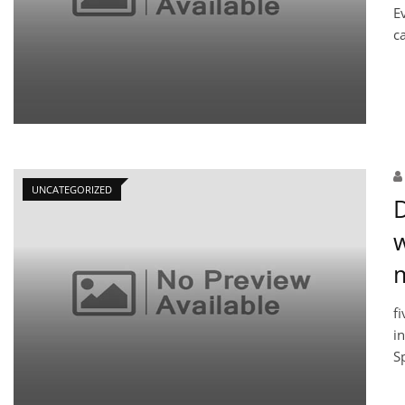
E
c
UNCATEGORIZED
D
w
f
i
S