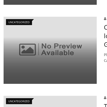
UNCATEGORIZED
C
l
G
P
C
UNCATEGORIZED
T