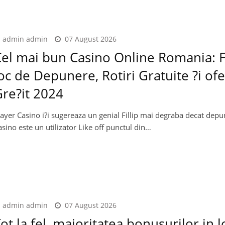
admin admin
07 August 2026
el mai bun Casino Online Romania: Fi
oc de Depunere, Rotiri Gratuite ?i ofe
re?it 2024
layer Casino i?i sugereaza un genial Fillip mai degraba decat depu
asino este un utilizator Like off punctul din…
admin admin
07 August 2026
ot la fel, majoritatea bonusurilor in l