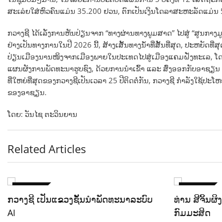
ສະເລ່ຍໃສ່ຫົວຄົນແມ່ນ 35.200 ຢວນ, ຕົກເປັນເງິນໂດລາສະຫະລັດແມ່ນ 5
ກວາງຊີ ໄດ້ເລັ່ງການຫັນປ່ຽນຈາກ “ທາງຜ່ານທາງພູມສາດ” ໄປສູ່ “ສູນກາງມ
ຢ່າງເປັນທາງການໃນປີ 2026 ນີ້, ສ້າງເສັ້ນທາງນ້ຳທີ່ສັ້ນທີ່ສຸດ, ປະຫຍັດທີ
ປ່ຽນເມືອງນານໜິງຈາກເມືອງພາຍໃນປະເທດໄປສູ່ເມືອງແຄມຝັ່ງທະເລ, ໂດຍມ
ແຜນຜັງການພັດທະນາຮູບຊົງ, ດ້ວຍການນຳເຂົ້າ ແລະ ສົ່ງອອກກັບອາຊຽນ 
ທີ່ໃຫຍ່ທີ່ສຸດຂອງກວາງຊີເປັນເວລາ 25 ປີຕິດຕໍ່ກັນ, ກວາງຊີ ກຳລັງໃຊ້ປ
ຂອງອາຊຽນ.
ໂດຍ: ວັນໄຊ ຕະວິນຍານ
Related Articles
ຕ່າງປະເທດ
ຕ່າງປະເທດ
ກວາງຊີ ເປັນແຂວງຊັ້ນນໍາພັດທະນາລະບົບ
ທ່ານ ສີຈິ້ນຜ
AI
ກົມມະສິດ