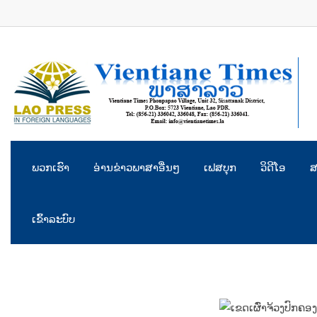
Skip
to
content
ພວກເຮົາ
ອ່ານຂ່າວພາສາອື່ນໆ
ເຟສບຸກ
ວິດີໂອ
ສ
ເຂົ້າລະບົບ