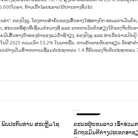
.600ໂດລາ, ກ້າວເຂົ້າໄລຍະລາຍໄດ້ປານກາງທົ່ວໄປ.
ູນຄ່າ”. ຄອງປິງລູ, ໂຄງການສຳຄັນຂອງເສັ້ນທາງໃໝ່ທາງບົກ-ທະເລຕາເວັນຕົກ, 
່ສຸດ, ສະດວກທີ່ສຸດທີ່ເຊື່ອມຕໍ່ກວາງຊີ ແລະ ພາກຕາເວັນຕົກສຽງໃຕ້ຂອງຈີນກັບອາຊ
ີເສັ້ນທາງນ້ຳທອງຄຳຂອງແມ່ນ້ຳຊີຈຽງ, ຄອງປິງລູ ແລະ ທ່າເຮືອອ່າວເປ້ຍປູ້
ໃນປີ 2025 ກວມເອົາ 53.2% ໃນພາກພື້ນ. ການຄ້າຂາຍກັບອາຊຽນ ຮັກສາຕຳແ
ະໂຫຍດຢ່າງເຕັມທີ່ຈາກການເຊື່ອມຕໍ່ປະຊາກອນ 1.4 ຕື້ຄົນຂອງຈີນກັບປະຊາກອນ 
ຕ່າງປະເທດ
ິງ ພົບປະກັບທ່ານ ສະເຫຼີມໄຊ
ຄະນະຜູ້ແທນລາວ ເຂົ້າຮ່ວມ
ລັດຖະມົນຕີຕ່າງປະເທດອາ