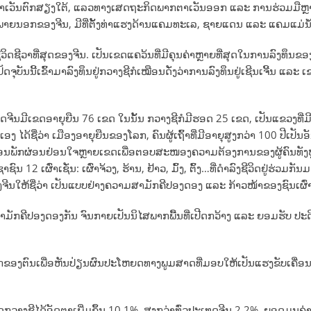
ກຕາເວັນຕົກສຽງໃຕ້, ແລວທາງເສດຖະກິດພາກຕາເວັນອອກ ແລະ ການຮ່ວມມືຫຼ
ພາຍນອກຂອງຈີນ, ມີທີ່ຕັ້ງທ່າແຮງດ້ານແຄມທະເລ, ຊາຍແດນ ແລະ ແຄມແມ່ນ້
ດຊີວາທີ່ສຸດຂອງຈີນ. ເປັນເຂດແຄວ້ນທີ່ມີຄຸນຄ່າຫຼາຍທີ່ສຸດໃນການລົງທຶນຂອງ
ຈຸບັນນີ້ເຂົ້າມາລົງທຶນຢູ່ກວາງຊີກໍເໝືອນດັ່ງວ່າການລົງທຶນຢູ່ເຊີນເຈີ້ນ ແລະ
ີນມີເຂດອາຍຸຍືນ 76 ເຂດ ໃນນັ້ນ ກວາງຊີກໍມີຮອດ 25 ເຂດ, ເປັນແຂວງທີ່ມີ 
ໄດ້ຊື່ວ່າ ເມືອງອາຍຸຍືນຂອງໂລກ, ຄົນຜູ້ເຖົ້າທີ່ມີອາຍຸສູງກວ່າ 100 ປີເປັນອ
ລະ ບ່ອນພັກຜ່ອນຢ່ອນໃຈຫຼາຍເຂດເພື່ອຕອບສະໜອງຄວາມຕ້ອງການຂອງຜູ້ຄົນທັງ
12 ເຜົ່າເຊັ່ນ: ເຜົ່າຈ້ວງ, ຮ້ານ, ຢ້າວ, ມົ້ງ, ຕົ້ງ…ທີ່ດຳລົງຊີວິດຢູ່ຮ່ວມກັ
າງຈີນໃຫ້ຊື່ວ່າ ເປັນແບບຢ່າງຄວາມສາມັກຄີປອງດອງ ແລະ ກ້າວໜ້າຂອງຊົນເຜົ່າ
ສາມັກຄີປອງດອງກັນ ຈົນກາຍເປັນນິໄສພາກພື້ນທີ່ເປີດກວ້າງ ແລະ ຍອມຮັບ ປະດ
ັກຂອງຕົນເພື່ອຫັນປ່ຽນຜົນປະໂຫຍດທາງພູມສາດທີ່ມອບໃຫ້ເປັນແຮງຂັບເຄື່ອ
ດກວາງຊີໄດ້ອັດຕາເພີ່ມຂຶ້ນ 10,1%, ສູງກວ່າທົ່ວປະເທດຈີນ 2,2%, ຍອດມູນຄ