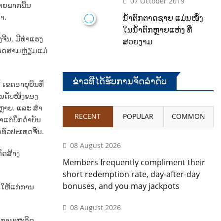
07 October 2019
າຍພາກພື້ນ
ຳ.
ນໍ້າຕົກຕາດຊາຍ ແມ່ນໜຶ່ງ
ໃນນໍ້າຕົກຫຼາຍແຫ່ງ ທີ່
ຈີນ, ມີທ່າແຮງ
ສວຍງາມ
 ເຂດສາມຫຼ່ຽມແມ່
ຂ່າວທີ່ໄດ້ຮັບການຈັດລໍາດັບ
ເຂດອາຍຸຍືນທີ່
ັນດັບໜຶ່ງຂອງ
ຫຼາຍ. ແລະ ສໍາ
RECENT
POPULAR
COMMON
ນມາແຕ່ບຶກດຳບັນ
ທົ່ວປະເທດຈີນ.
08 August 2026
ິດສ້າງ
Members frequently compliment their
short redemption rate, day-after-day
bonuses, and you may jackpots
ນໃຫ້ແກ່ການ
08 August 2026
່າການຜະລິດ