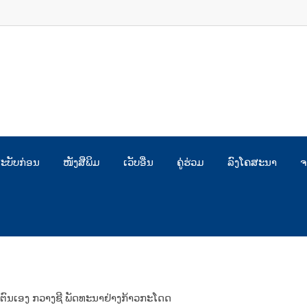
ະບັບກ່ອນ
ໜັງສືພິມ
ເວັບອື່ນ
ຄູ່ຮ່ວມ
ລົງໂຄສະນາ
ຈ