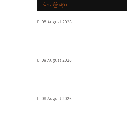
ຂ່າວຫຼ້າສຸດ
08 August 2026
Members frequently compliment their
short redemption rate, day-after-day
bonuses, and you may jackpots
08 August 2026
Such promotions try an earn-victory,
providing one another participants a
little extra bonus to begin
08 August 2026
The brand new brief response is yes,
you might victory a real income from
the no deposit slots websites