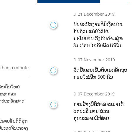
21 December 2019
ພົບພະນັກງານທີ່ມີເງື່ອນໄຂ
ຄົບຖ້ວນແຕ່ບໍ່ໄດ້ຮັບ
ນະໂຍບາຍ ກົງກັນຂ້າມຜູ້ທີ່
ບໍ່ມີເງື່ອນ ໄຂຄົບພັດໄດ້ຮັບ
07 November 2019
 than a minute
ລັດມີແຜນເພີ່ມຕົວເລກລັດຖະ
ກອນໃໝ່ອີກ 500 ຄົນ
ຜ່ນດິນໃຫຍ່,
ີປະຊາກອນ
07 December 2019
ະທຳປະຫວັດສາດ
ການສ້າງນິຕິກຳຜ່ານມາໄດ້
ແຕ່ປະລິ ມານ ສ່ວນ
ຄຸນນະພາບມີໜ້ອຍ
ພາບອັນດີທີ່ສຸດ
ວປະເທດຈີນ.ກວາງ