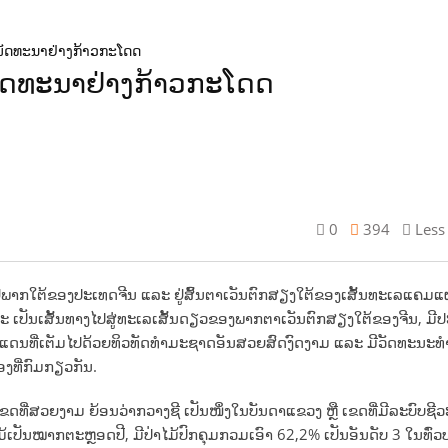
 ພັດທະນາຢ່າງກ້າວກະໂດດ
 ພັດທະນາຢ່າງກ້າວກະໂດດ
0
394
Less
້ງຢູ່ພາກໃຕ້ຂອງປະເທດຈີນ ແລະ ຢູ່ສົ້ນຕາເວັນຕົກສຽງໃຕ້ຂອງເສັ້ນທະເລແຄມແ
ະ ເປັນເສັ້ນທາງໄປສູ່ທະເລເສັ້ນດຽວຂອງພາກຕາເວັນຕົກສຽງໃຕ້ຂອງຈີນ, ມ
ັນເຂດແດນທີ່ເຕັມໄປດ້ວຍທິວທັດທຳມະຊາດອັນສວຍສົດງົດງາມ ແລະ ມີວັດທະນ
ອງທີ່ກົມກຽວກັນ.
ຂດທີ່ສວຍງາມ ຍ້ອນວ່າກວາງຊີ ເປັນໜຶ່ງໃນບັນດາແຂວງ ຫຼື ເຂດທີ່ມີລະບົບຊີວະ
້ເປັນໝາກຕະຫຼອດປີ, ມີປ່າໄມ້ປົກຄຸມກວມເອົາ 62,2% ເປັນອັນດັບ 3 ໃນທົ່