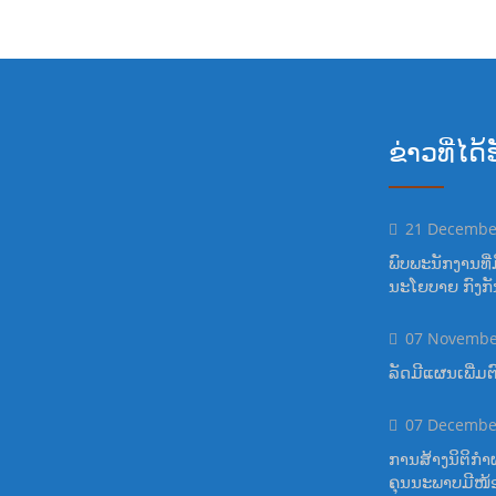
ຂ່າວທີ່ໄດ
21 Decembe
ພົບພະນັກງານທີ່ມ
ນະໂຍບາຍ ກົງກັນຂ້
07 Novembe
ລັດມີແຜນເພີ່ມ
07 Decembe
ການສ້າງນິຕິກຳ
ຄຸນນະພາບມີໜ້