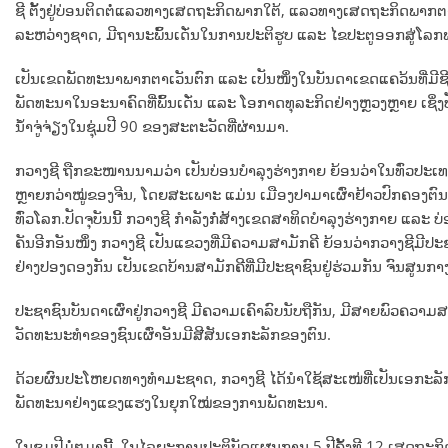
ຊີ ຕັ້ງຢູ່ບ່ອນຕິດຕໍ່ແລວທາງເສດຖະກິດພາກໃຕ້, ແລວທາງເສດຖະກິດພາ
ລະຫວ່າງຊາດ, ມີຖານະພົ້ນເດັ່ນໃນການປະຕິຮູບ ແລະ ໄຂປະຕູອອກສູ່ໂລກ
ເປັນເຂດພັດທະນາພາກຕາເວັນຕົກ ແລະ ເປັນໜຶ່ງໃນບັນດາເຂດແຄວ້ນທີ່ມີຊີວິ
ພັດທະນາໃນອະນາຄົດທີ່ພົ້ນເດັ່ນ ແລະ ໂອກາດທຸລະກິດຢ່າງຫຼວງຫຼາຍ ເຊິ່ງປັດ
ນ້ຳຈູ່ຈ່ຽງໃນຊຸ່ມປີ 90 ຂອງສະຕະວັດທີ່ຜ່ານມາ.
ກວາງຊີ ຖືກຂະໜານນາມວ່າ ເປັນບ່ອນບຳລຸງຮ່າງກາຍ ຍ້ອນວ່າໃນທົ່ວປະເທດຈ
ຫຼາຍກວ່າໝູ່ຂອງຈີນ, ໂດຍສະເພາະ ແມ່ນ ເມືອງປາມາເຜົ່າຢ້າວປົກຄອງຕົນເອງ 
ທົ່ວໂລກ.ປັດຈຸບັນນີ້ ກວາງຊີ ກຳລັງກໍ່ສ້າງເຂດສາທິດບຳລຸງຮ່າງກາຍ ແ
ຄັນອີກອັນໜຶ່ງ ກວາງຊີ ເປັນແຂວງທີ່ມີຄວາມສາມັກຄີ ຍ້ອນວ່າກວາງຊີມີປະຊາຊົນ 
ຢ່າງປອງດອງກັນ ເປັນເຂດບ້ານສາມັກຄີທີ່ມີປະຊາຊົນຢູ່ຮ່ວມກັນ ຈົນສູນກ
ປະຊາຊົນບັນດາເຜົ່າຢູ່ກວາງຊີ ມີຄວາມເຄົາລົບນັບຖືກັນ, ມີສາຍພົວຄວາມ
ວັດທະນະທຳຂອງຊົນເຜົ່າອັນມີສີສັນເອກະລັກຂອງຕົນ.
ດ້ວຍຜົນປະໂຫຍດທາງທໍາມະຊາດ, ກວາງຊີ ໄດ້ນໍາໃຊ້ສະເໜ່ທີ່ເປັນເອກະລ
ພັດທະນາຢ່າງແຂງແຮງໃນຍຸກໃໝ່ຂອງການພັດທະນາ.
ໃນຊຸມປີມໍ່ໆມານີ້, ໃນໄລຍະການປະຕິບັດແຜນການ 5 ປີຄັ້ງທີ 12 ເສດຖະກິ