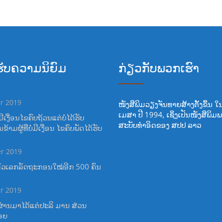
້ຮັບຄວາມນິຍົມ
ກ່ຽວກັບພວກເຮົາ
r 2019
ໜັງສືພິມວຽງຈັນທາຍສ້າງຕັ້ງຂຶ້ນ ໃ
ເມສາ ປີ 1994, ເຊິ່ງເປັນໜັງສືພິມ
ີເງື່ອນໄຂຄົບຖ້ວນແຕ່ບໍ່ໄດ້ຮັບ
ສະບັບທໍາອິດຂອງ ສປປ ລາວ
າມຜູ້ທີ່ບໍ່ມີເງື່ອນ ໄຂຄົບພັດໄດ້ຮັບ
r 2019
ຕົວເລກລັດຖະກອນໃໝ່ອີກ 500 ຄົນ
r 2019
ຜ່ານມາໄດ້ແຕ່ປະລິ ມານ ສ່ວນ
ອຍ