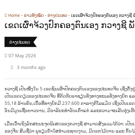
-
-
-
Home
ຂ່າວທັງໝົດ
ຕ່າງປະເທດ
ເຂດເຜົ່າຈ້ວງປົກຄອງຕົນເອງ ກວາງຊີ
ເຂດເຜົ່າຈ້ວງປົກຄອງຕົນເອງ ກວາງຊີ
ຕ່າງປະເທດ
07 May 2026
3 months ago
ກວາງຊີ ເປັນໜຶ່ງໃນ 5 ເຂດຊົນເຜົ່າປົກຄອງຕົນເອງຂອງປະເທດຈີນ ເຊິ່ງຕັ
ເປັນເຂດດຽວຂອງປະເທດຈີນ ທີ່ຕິດກັບອາຊຽນທັງທາງທະເລທັງທາງບົກ ແລ
55,18 ລ້ານຄົນ,ເນື້ອທີ່ທາງບົກມີ 237.600 ຕາລາງກິໂລແມັດ ເຊິ່ງເປ
ອັນມີມູນເຊື້ອຍາວນານ, ມີອາລິຍະທຳອັນເກົ່າແກ່ ແລະຄວາມຈະເລີນຮຸ່ງເຮື
ເມື່ອເວົ້າເຖິງລັກສະນະຈຸດພິເສດຂອງກວາງຊີ ສາມາດສັງລວມໄດ້ວ່າ: ເປັນເ
ຂອງຈີນ ສົມຊື່ວ່າ ພູຂຽວນ້ຳໃສທຳມະຊາດງາມ, ມີດອກໄມ້ບານ ແລະ ຕົ້ນໄມ