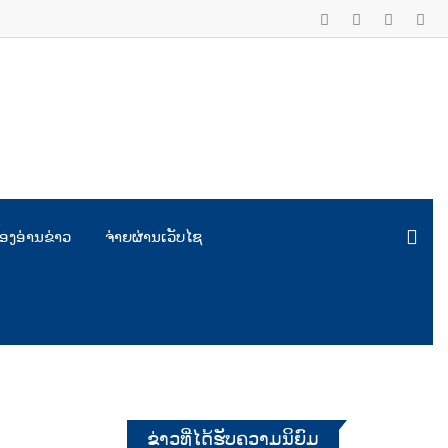
ອງອ່ານຂ່າວ
ຈ່າຍຜ່ານເວັບໄຊ
ຂ່າວທີ່ໄດ້ຮັບຄວາມນິຍົມ