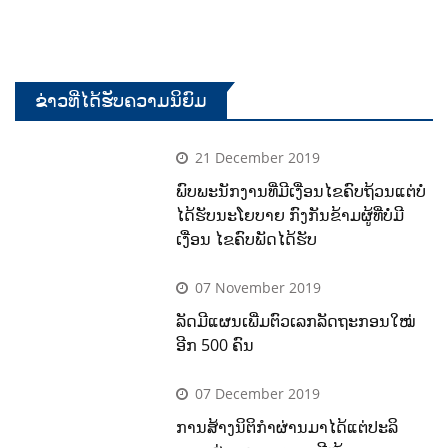
ຂ່າວທີ່ໄດ້ຮັບຄວາມນິຍົມ
21 December 2019
ພົບພະນັກງານທີ່ມີເງື່ອນໄຂຄົບຖ້ວນແຕ່ບໍ່
ໄດ້ຮັບນະໂຍບາຍ ກົງກັນຂ້າມຜູ້ທີ່ບໍ່ມີ
ເງື່ອນ ໄຂຄົບພັດໄດ້ຮັບ
07 November 2019
ລັດມີແຜນເພີ່ມຕົວເລກລັດຖະກອນໃໝ່
ອີກ 500 ຄົນ
07 December 2019
ການສ້າງນິຕິກຳຜ່ານມາໄດ້ແຕ່ປະລິ