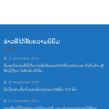
Auszahlungen genie?en
ຂ່າວທີ່ໄດ້ຮັບຄວາມນິຍົມ
21 December 2019
ພົບພະນັກງານທີ່ມີເງື່ອນໄຂຄົບຖ້ວນແຕ່ບໍ່ໄດ້ຮັບນະໂຍບາຍ ກົງກັນຂ້າມຜູ້
ທີ່ບໍ່ມີເງື່ອນ ໄຂຄົບພັດໄດ້ຮັບ
07 November 2019
ລັດມີແຜນເພີ່ມຕົວເລກລັດຖະກອນໃໝ່ອີກ 500 ຄົນ
07 December 2019
ການສ້າງນິຕິກຳຜ່ານມາໄດ້ແຕ່ປະລິ ມານ ສ່ວນຄຸນນະພາບມີໜ້ອຍ