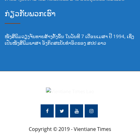
ກ່ຽວກັບພວກເຮົາ
ໜັງສືພິມວຽງຈັນທາຍສ້າງຕັ້ງຂຶ້ນ ໃນວັນທີ 7 ເດືອນເມສາ ປີ 1994, ເຊິ່ງ
ເປັນໜັງສືພິມພາສາ ອັງກິດສະບັບທໍາອິດຂອງ ສປປ ລາວ
Copyright © 2019 - Vientiane Times