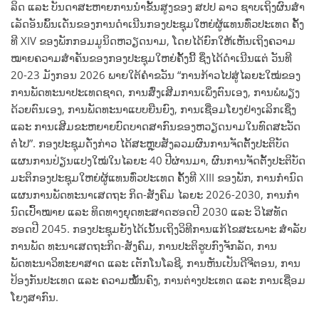
ລິດ ແລະ ບັນດາສະຫາຍການນໍາຂັ້ນສູງຂອງ ສປປ ລາວ ຊາບເຖິງຜົນສໍາ
ເລັດອັນພົ້ນເດັ່ນຂອງການດໍາເນີນກອງປະຊຸມໃຫຍ່ຜູ້ແທນທົ່ວປະເທດ ຄັ້ງ
ທີ XIV ຂອງພັກກອມມູນິດຫວຽດນາມ, ໂດຍໄດ້ຍົກໃຫ້ເຫັນເຖິງຄວາມ
ໝາຍຄວາມສໍາຄັນຂອງກອງປະຊຸມໃຫຍ່ຄັ້ງນີ້ ຊຶ່ງໄດ້ດໍາເນີນແຕ່ ວັນທີ
20-23 ມັງກອນ 2026 ພາຍໃຕ້ຄໍາຂວັນ “ການກ້າວໄປສູ່ໄລຍະໃໝ່ຂອງ
ການພັດທະນາປະເທດຊາດ, ການສົ່ງເສີມການເພິ່ງຕົນເອງ, ການພໍພຽງ
ດ້ວຍຕົນເອງ, ການພັດທະນາແບບຍືນຍົງ, ການເຊື່ອມໂຍງຢ່າງເລິກເຊິ່ງ
ແລະ ການເສີມຂະຫຍາຍບົດບາດສາກົນຂອງຫວຽດນາມໃນທົດສະວັດ
ຕໍ່ໄປ”. ກອງປະຊຸມດັ່ງກ່າວ ໄດ້ສະຫຼຸບສັງລວມຜົນການຈັດຕັ້ງປະຕິບັດ
ແຜນການປ່ຽນແປງໃໝ່ໃນໄລຍະ 40 ປີຜ່ານມາ, ຜົນການຈັດຕັ້ງປະຕິບັດ
ມະຕິກອງປະຊຸມໃຫຍ່ຜູ້ແທນທົ່ວປະເທດ ຄັ້ງທີ XIII ຂອງພັກ, ການກໍານົດ
ແຜນການພັດທະນາເສດຖະ ກິດ-ສັງຄົມ ໄລຍະ 2026-2030, ການກໍາ
ນົດເປົ້າໝາຍ ແລະ ທິດທາງຍຸດທະສາດຮອດປີ 2030 ແລະ ວິໄສທັດ
ຮອດປີ 2045. ກອງປະຊຸມຍັງໄດ້ເນັ້ນເຖິງວິທີການແກ້ໄຂສະເພາະ ສໍາລັບ
ການພັດ ທະນາເສດຖະກິດ-ສັງຄົມ, ການປະຕິຮູບກົງຈັກລັດ, ການ
ພັດທະນາວິທະຍາສາດ ແລະ ເຕັກໂນໂລຊີ, ການຫັນເປັນດີຈີຕອນ, ການ
ປ້ອງກັນປະເທດ ແລະ ຄວາມໝັ້ນຄົງ, ການຕ່າງປະເທດ ແລະ ການເຊື່ອມ
ໂຍງສາກົນ.