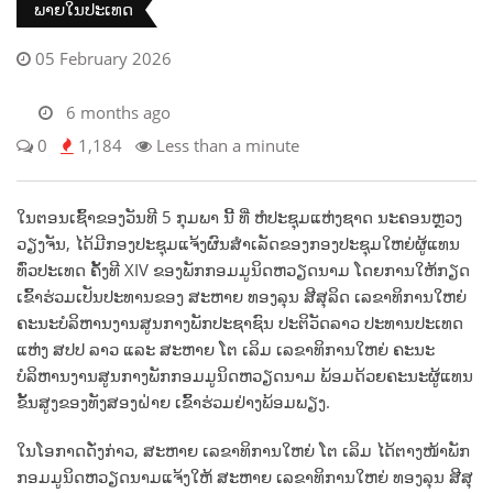
ພາຍໃນປະເທດ
05 February 2026
6 months ago
0
1,184
Less than a minute
ໃນຕອນເຊົ້າຂອງວັນທີ 5 ກຸມພາ ນີ້ ທີ່ ຫໍປະຊຸມແຫ່ງຊາດ ນະຄອນຫຼວງ
ວຽງຈັນ, ໄດ້ມີກອງປະຊຸມແຈ້ງຜົນສໍາເລັດຂອງກອງປະຊຸມໃຫຍ່ຜູ້ແທນ
ທົ່ວປະເທດ ຄັ້ງທີ XIV ຂອງພັກກອມມູນິດຫວຽດນາມ ໂດຍການໃຫ້ກຽດ
ເຂົ້າຮ່ວມເປັນປະທານຂອງ ສະຫາຍ ທອງລຸນ ສີສຸລິດ ເລຂາທິການໃຫຍ່
ຄະນະບໍລິຫານງານສູນກາງພັກປະຊາຊົນ ປະຕິວັດລາວ ປະທານປະເທດ
ແຫ່ງ ສປປ ລາວ ແລະ ສະຫາຍ ໂຕ ເລິມ ເລຂາທິການໃຫຍ່ ຄະນະ
ບໍລິຫານງານສູນກາງພັກກອມມູນິດຫວຽດນາມ ພ້ອມດ້ວຍຄະນະຜູ້ແທນ
ຂັ້ນສູງຂອງທັງສອງຝ່າຍ ເຂົ້າຮ່ວມຢ່າງພ້ອມພຽງ.
ໃນໂອກາດດັ່ງກ່າວ, ສະຫາຍ ເລຂາທິການໃຫຍ່ ໂຕ ເລິມ ໄດ້ຕາງໜ້າພັກ
ກອມມູນິດຫວຽດນາມແຈ້ງໃຫ້ ສະຫາຍ ເລຂາທິການໃຫຍ່ ທອງລຸນ ສີສຸ