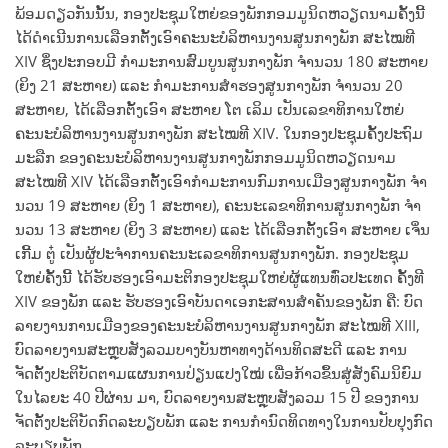
ພ້ອມດຽວກັນນັ້ນ, ກອງປະຊຸມໃຫຍ່ຂອງພັກກອມມູນິດຫວຽດນາມຄັ້ງນີ້
ໄດ້ດໍາເນີນການເລືອກຕັ້ງເອົາຄະນະບໍລິຫານງານສູນກາງພັກ ສະໄໝທີ
XIV ຊຶ່ງປະກອບມີ ກໍາມະການສົມບູນສູນກາງພັກ ຈໍານວນ 180 ສະຫາຍ
(ຍິງ 21 ສະຫາຍ) ແລະ ກໍາມະການສໍາຮອງສູນກາງພັກ ຈໍານວນ 20
ສະຫາຍ, ໄດ້ເລືອກຕັ້ງເອົາ ສະຫາຍ ໂຕ ເລິມ ເປັນເລຂາທິການໃຫຍ່
ຄະນະບໍລິຫານງານສູນກາງພັກ ສະໄໝທີ XIV. ໃນກອງປະຊຸມຄັ້ງປະຖົມ
ມະລືກ ຂອງຄະນະບໍລິຫານງານສູນກາງພັກກອມມູນິດຫວຽດນາມ
ສະໄໝທີ XIV ໄດ້ເລືອກຕັ້ງເອົາກໍາມະການກົມການເມືອງສູນກາງພັກ ຈໍາ
ນວນ 19 ສະຫາຍ (ຍິງ 1 ສະຫາຍ), ຄະນະເລຂາທິການສູນກາງພັກ ຈໍາ
ນວນ 13 ສະຫາຍ (ຍິງ 3 ສະຫາຍ) ແລະ ໄດ້ເລືອກຕັ້ງເອົາ ສະຫາຍ ເຈິ່ນ
ເກີ້ມ ຕູ໋ ເປັນຜູ້ປະຈໍາການຄະນະເລຂາທິການສູນກາງພັກ. ກອງປະຊຸມ
ໃຫຍ່ຄັ້ງນີ້ ໄດ້ຮັບຮອງເອົາມະຕິກອງປະຊຸມໃຫຍ່ຜູ້ແທນທົ່ວປະເທດ ຄັ້ງທີ
XIV ຂອງພັກ ແລະ ຮັບຮອງເອົາບັນດາເອກະສານສໍາຄັນຂອງພັກ ຄື: ບົດ
ລາຍງານການເມືອງຂອງຄະນະບໍລິຫານງານສູນກາງພັກ ສະໄໝທີ XIII,
ບົດລາຍງານສະຫຼຸບສັງລວມບາງບັນຫາທາງດ້ານທິດສະດີ ແລະ ການ
ຈັດຕັ້ງປະຕິບັດຕາມແຜນການປ່ຽນແປງໃໝ່ ເພື່ອກ້າວຂຶ້ນສູ່ສັງຄົມນິຍົມ
ໃນໄລຍະ 40 ປີຜ່ານ ມາ, ບົດລາຍງານສະຫຼຸບສັງລວມ 15 ປີ ຂອງການ
ຈັດຕັ້ງປະຕິບັດກົດລະບຽບພັກ ແລະ ການກໍານົດທິດທາງໃນການປັບປຸງກົດ
ລະບຽບພັກ.