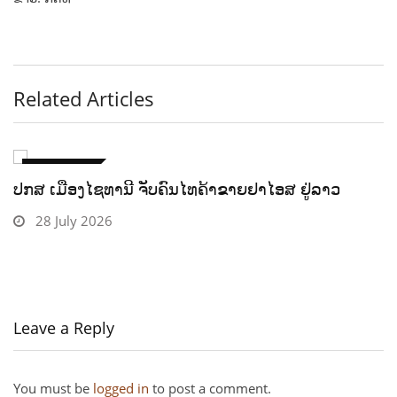
Related Articles
ພາຍໃນປະເທດ
ເປີດງານມະຫາກຳສຽງແຄນແດນຈຳປາ ຄັ້ງທີ I ສືບສານ
ມໍລະດົກດົນຕີລາວ
28 July 2026
Leave a Reply
You must be
logged in
to post a comment.