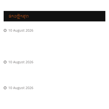
ຂ່າວຫຼ້າສຸດ
10 August 2026
Turniere unter einsatz von diesem Bring-as part of
durch one hundred � sind wiewohl in Badeort
Homburg ausgetragen
10 August 2026
Wo auftreibt ihr seriose Moglich Spielotheken unter
einsatz von Erlaubniskarte aus Brd?
10 August 2026
Uber vertrauenswurdigen Zahlungsmethoden genau
so wie Conozca-Uberweisungen ferner Giropay kannst
du nahtlose Einzahlungen unter anderem