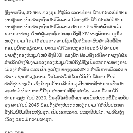
ຫຼັງຈາກນັ້ນ, ສະຫາຍ ທອງລຸນ ສີສຸລິດ ເລຂາທິການໃຫຍ່ຄະນະບໍລິຫານ
ງານສູນກາງພັກປະຊາຊົນປະຕິວັດລາວ ໄດ້ຕາງໜ້າໃຫ້ ຄະນະບໍລິຫານ
ງານສູນກາງພັກປະຊາຊົນປະຕິວັດລາວ ປະ ກອບຄໍາເຫັນຕໍ່ຜົນສໍາເລັດ
ຂອງກອງປະຊຸມໃຫຍ່ຜູ້ແທນທົ່ວປະເທດ ຄັ້ງທີ XIV ຂອງພັກກອມມູນິດ
ຫວຽດນາມ ໂດຍໄດ້ສະແດງຄວາມຊົມເຊີຍຕໍ່ບັນດາຜົນສໍາເລັດທີ່ພັກ
ກອມມູນິດຫວຽດນາມ ຍາດມາໄດ້ໃນຕະຫຼອດໄລຍະ 5 ປີ ຜ່ານມາ
ພາຍຫຼັງກອງປະຊຸມໃຫຍ່ ຄັ້ງທີ XIII ຂອງພັກ ພ້ອມທັງໄດ້ຕີລາຄາສູງຕໍ່ຜົນ
ສໍາເລັດຢ່າງຈົບງາມຂອງກອງປະຊຸມໃຫຍ່ຄັ້ງນີ້ຊຶ່ງເປັນເຫດການທາງການ
ເມືອງທີ່ສໍາຄັນ ແລະ ເປັນຈຸດປ່ຽນທາງຍຸດທະສາດ ສໍາລັບການພັດທະນາ
ປະເທດຊາດຫວຽດນາມ ໃນໄລຍະໃໝ່ ໂດຍໄດ້ເນັ້ນໃສ່ການສືບຕໍ່
ປະຕິຮູບຢ່າງເລິກເຊິ່ງໃນທຸກດ້ານ ເພື່ອບັນລຸເປົ້າໝາຍທີ່ຈະກາຍເປັນປະ
ເທດກໍາລັງພັດທະນາທີ່ມີອຸດສາຫະກໍາທີ່ທັນສະໄໝ ແລະ ມີລາຍໄດ້
ປານກາງສູງ ໃນປີ 2030, ບັນລຸວິໄສທັດທີ່ຈະກາຍເປັນປະເທດທີ່ມີລາຍຮັບ
ສູງ ພາຍໃນປີ 2045 ພ້ອມທັງສ້າງປະເທດຫວຽດນາມ ໃຫ້ເປັນປະເທດ
ສັງຄົມນິຍົມທີ່ສະຫງົບສຸກ, ເປັນເອກະລາດ, ປະຊາທິປະໄຕ, ຈະເລີນຮຸ່ງ
ເຮືອງ ແລະ ມີຄວາມຜາສຸກ.
ຂ່າວ: ກຕທ