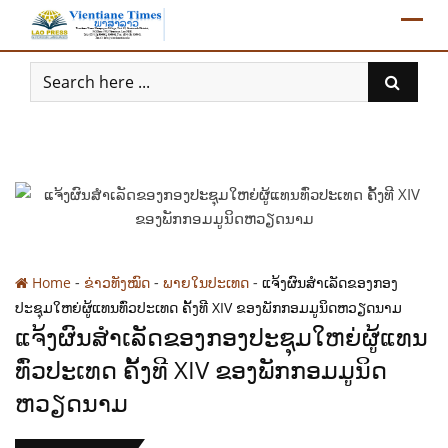
Skip
to
content
-
-
-
Home
ຂ່າວທັງໝົດ
ພາຍໃນປະເທດ
ແຈ້ງຜົນສໍາເລັດຂອງກອງ
ປະຊຸມໃຫຍ່ຜູ້ແທນທົ່ວປະເທດ ຄັ້ງທີ XIV ຂອງພັກກອມມູນິດຫວຽດນາມ
ແຈ້ງຜົນສໍາເລັດຂອງກອງປະຊຸມໃຫຍ່ຜູ້ແທນ
ທົ່ວປະເທດ ຄັ້ງທີ XIV ຂອງພັກກອມມູນິດ
ຫວຽດນາມ