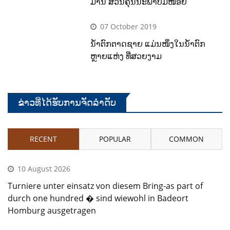
ມານ ສ່ວນຄຸນນະພາບມີໜ້ອຍ
07 October 2019
ນໍ້າຕົກຕາດຊາຍ ແມ່ນໜຶ່ງໃນນໍ້າຕົກ
ຫຼາຍແຫ່ງ ທີ່ສວຍງາມ
ຂ່າວທີ່ໄດ້ຮັບການຈັດລໍາດັບ
RECENT
POPULAR
COMMON
10 August 2026
Turniere unter einsatz von diesem Bring-as part of
durch one hundred � sind wiewohl in Badeort
Homburg ausgetragen