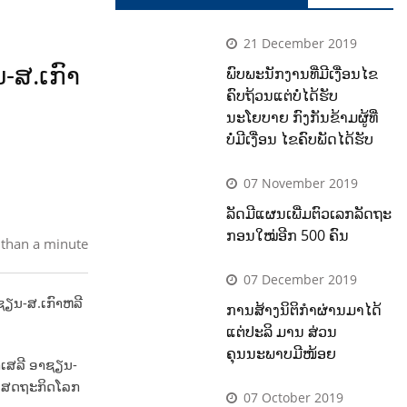
21 December 2019
ສ.ເກົາ​
ພົບພະນັກງານທີ່ມີເງື່ອນໄຂ
ຄົບຖ້ວນແຕ່ບໍ່ໄດ້ຮັບ
ນະໂຍບາຍ ກົງກັນຂ້າມຜູ້ທີ່
ບໍ່ມີເງື່ອນ ໄຂຄົບພັດໄດ້ຮັບ
07 November 2019
ລັດມີແຜນເພີ່ມຕົວເລກລັດຖະ
ກອນໃໝ່ອີກ 500 ຄົນ
 than a minute
07 December 2019
ຊຽນ-ສ.ເກົາ
ຫລີ
ການສ້າງນິຕິກຳຜ່ານມາໄດ້
ແຕ່ປະລິ ມານ ສ່ວນ
ຄຸນນະພາບມີໜ້ອຍ
າເສລີ ອາຊຽນ-
າບເສດຖະກິດໂລກ
07 October 2019