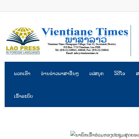
Skip
to
content
ພວກເຮົາ
ອ່ານຂ່າວພາສາອື່ນໆ
ເຟສບຸກ
ວິດີໂອ
ສ
ເຂົ້າລະບົບ