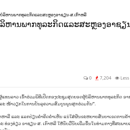
ູ້ບໍລິຫານພາກທຸລະກິດແລະສະຫຼອງອາຊຽນ-ສ.ເກົາ​ຫລີ
ບໍລິຫານພາກທຸລະກິດແລະສະຫຼອງອາຊຽນ-
0
7,204
Less
ຜູ້ແທນລາວ ເຂົ້າ
ຮ່ວມ
ພິ
ທີ
ເປີດກອງ
ປະ
ຊຸມ
ສຸດຍອດ
ຜູ້
ບໍ
ລິ
ຫານ
ພາກ
ທຸ
ລະ
ກິດ ອາ
ລະ
ໜ້າວຽກໃນການບັນລຸຄວາມສົມບູນພູນສຸກຮ່ວມກັນ
”
.
ປຶກສາຫາລື ແລະ ແລກປ່ຽນຄຳຄິດຄຳເຫັນ ແນ່ໃສ່ຜັນຂະຫຍາຍສັນຍາເຂດການຄ້
ລະ ທ່ອງທ່ຽວ ອາຊຽນ-ສ. ເກົາຫລີ ໃຫ້ນັບມື້ນັບເພີ່ມຂຶ້ນໃນທ່າມກາງທີ່ສະພ