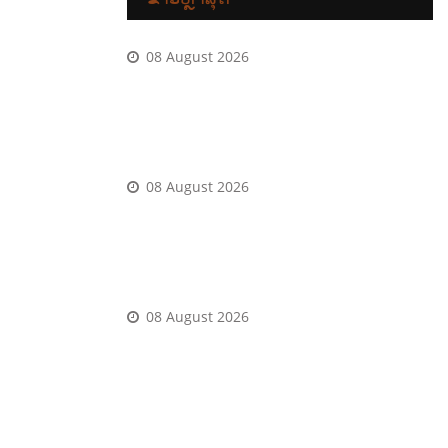
08 August 2026
Entonces seri�an effective Diceless
craps administras ripoff manga larga
vocablos del Figura del 8
08 August 2026
Confianza desplazandolo hacia el pelo
Ley de 1xSlots referente a beneficial
Portugal: Estudio Entero
08 August 2026
He writes pro postings on the games eg
black colored-jack and you may web
based poker