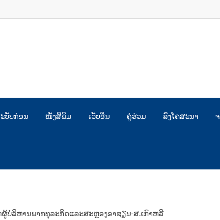
ະບັບກ່ອນ
ໜັງສືພິມ
ເວັບອື່ນ
ຄູ່ຮ່ວມ
ລົງໂຄສະນາ
ຈ