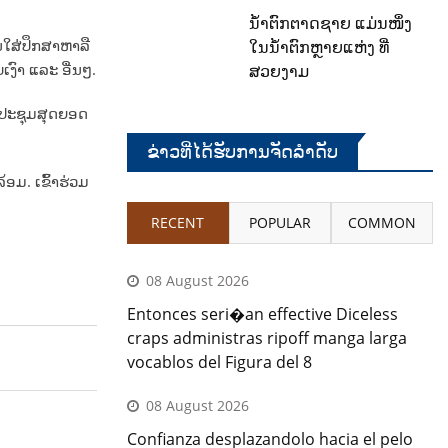
ນໍ້າຕົກຕາດຊາຍ ແມ່ນໜຶ່ງ
ແນໃສ່ປຶກສາຫາລື
ໃນນໍ້າຕົກຫຼາຍແຫ່ງ ທີ່
ງົາ ແລະ ອື່ນໆ.
ສວຍງາມ
​ປະຊຸມ​ສຸດ​ຍອດ ​
ຂ່າວທີ່ໄດ້ຮັບການຈັດລໍາດັບ
້ອມ. ເຂົ້າຮ່ວມ
RECENT
POPULAR
COMMON
08 August 2026
Entonces seri�an effective Diceless
craps administras ripoff manga larga
vocablos del Figura del 8
08 August 2026
Confianza desplazandolo hacia el pelo