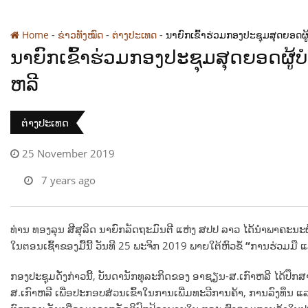
-
-
-
Home
ຂ່າວທັງໝົດ
ຕ່າງປະເທດ
ນາຍົກເຂົ້າຮ່ວມກອງປະຊຸມສຸດຍອດຜ
ນາຍົກເຂົ້າຮ່ວມກອງປະຊຸມສຸດຍອດຜູ້
ຫລີ
ຕ່າງປະເທດ
25 November 2019
7 years ago
ທ່ານ ທອງລຸນ ສີສຸລິດ ນາຍົກລັດຖະມົນຕີ ແຫ່ງ ສປປ ລາວ ໄດ້
ນຳ
ພາ
ຄະ
ນະ
ໃນຕອນເຊົ້້າຂອງມື້ນີ້ ວັນ
ທີ 25 ພະ
ຈິກ 2019 ພາຍໃຕ້ຫົວຂໍ້
“
ການຮ່ວມມື
ແ
ກອງປະຊຸມດັ່ງກ່າວນີ້, ບັນດານັກທຸລະກິດຂອງ ອາຊຽນ-ສ.ເກົາຫລີ ໄດ້
ສ.ເກົາຫລີ ເພື່ອປະກອບສ່ວນເຂົ້າໃນການເພີ່ມທະວີການຄ້າ, ການລົງທຶນ ແ