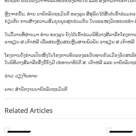
ທົດຖອຍ ອັນເນື່ອງມາຈາກລັດທິປົກປ້ອງພາຍໃນ ແລະ ສົງຄາມການຄ້າໃນປະ
ຫຼັງຈາກນັ້ນ, ທ່ານ ນາຍົກລັດ
ຖະ
ມົນ
ຕີ ທອງ
ລຸນ
ສີສຸລິດ
ໄດ້ສືບຕໍ່ເຂົ້າຮ່ວມກອ
ກ່ຽວກັບ ການສ້າງຄວາມສົມບູນພູນສຸກຮ່ວມກັນ ໃນຂະແໜງວັດທະນະທໍາ-ສັງຄົ
ໃນມື້ວານທີ່ຜ່ານມາ ທ່ານ ທອງລຸນ ຍັງໄດ້​ເຂົ້າ​ຮ່ວມ​ພິ​ທີວາງ​ສີ​ລາ​ລືກໂຄງການ
ອາຊຽນ-ສ.ເກົາ​ຫລີ ເພື່ອ​ສະ​ເຫຼີມ​ສະ​ເຫຼີມ​ສາຍ​ພົວ​ພັນ ອາ​ຊຽນ-ສ.ເກົາ​ຫລີ
ໂຄງການດັ່ງກ່າວເປັນໜຶ່ງໃນໂຄງການທົດລອງລະດັບຊາດຕົວເມືອງອັດສະລິຍະຂອ
ໃນພິທີວາງສີລາລືກຄັ້ງນີ້ຍັງມີ ປະທານາທິບໍດີ ສ. ເກົາຫລີ ແລະ ນາຍົກລ
ຂ່າວ: ວຽງຈັນທາຍ
ພາບ: ສຳນັກງານນາຍົກລັດຖະມົນຕີ
Related Articles
ຕ່າງປະເທດ
ຕ່າງປະເທດ