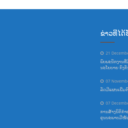
ຂ່າວທີ່ໄດ
21 Decemb
ພົບພະນັກງານທີ່ມ
ນະໂຍບາຍ ກົງກັນຂ້
07 Novemb
ລັດມີແຜນເພີ່ມ
07 Decemb
ການສ້າງນິຕິກຳ
ຄຸນນະພາບມີໜ້