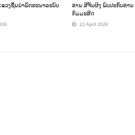
ແຂວງຊັ້ນນໍາພັດທະນາລະບົບ
ທ່ານ ສີຈິ້ນຜິງ ພົບປະກັບທ່າ
ກົມມະສິດ
2026
22 April 2026