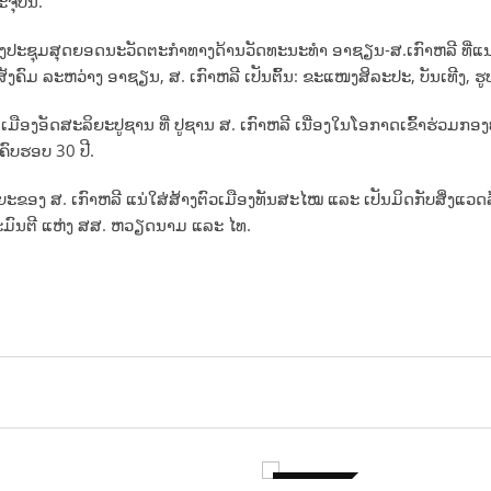
ຈຸບັນ.
ງ
ປະ
ຊຸ
ມ
ສຸດຍອ
ດ
ນະ
ວັດ
ຕະ
ກຳ
ທາງ
ດ້ານ
ວັດ
ທະ
ນະ
ທຳ
ອາ
ຊຽນ-ສ.ເກົາ
ຫລີ ທີ່
ມ ລະຫວ່າງ ອາຊຽນ, ສ. ເກົາຫລີ ເປັນຕົ້ນ: ຂະແໜງສິລະປະ, ບັນເທີງ, ຮູບເ
​ເມືອງ​ອັດ​ສະ​ລິ​ຍະປູ​ຊານ ທີ່ ​ປູ​ຊານ ​ສ. ເກົາ​ຫລີ ເນື່ອງໃນໂອກາດເຂົ້າຮ່ວມກອງ
 ຄົບ​ຮອບ 30 ປີ.
ງ ສ. ເກົາຫລີ ແນ່ໃສ່ສ້າງຕົວເມືອງທັນສະໄໝ ແລະ ເປັນ​ມິດ​ກັບ​ສິ່ງ​ແວດ​ລ
ັດຖະມົນຕີ ແຫ່ງ ສສ. ຫວຽດນາມ ແລະ ໄທ.
ຕ່າງປະເທດ