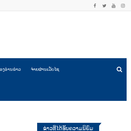
ອງອ່ານຂ່າວ
ຈ່າຍຜ່ານເວັບໄຊ
ຂ່າວທີ່ໄດ້ຮັບຄວາມນິຍົມ