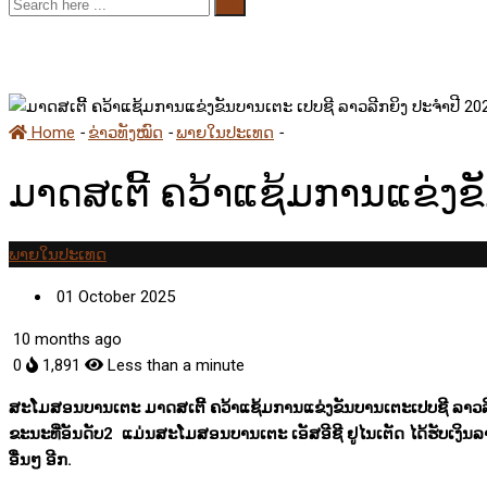
Home
-
ຂ່າວທັງໝົດ
-
ພາຍໃນປະເທດ
-
ມາດສເຕີ້ ຄວ້າແຊ້ມການແຂ່ງຂ
ມາດສເຕີ້ ຄວ້າແຊ້ມການແຂ່ງຂ
ພາຍໃນປະເທດ
01 October 2025
10 months ago
0
1,891
Less than a minute
ສະໂມສອນບານເຕະ ມາດສເຕີ້ ຄວ້າແຊ້ມການແຂ່ງຂັນບານເຕະເປບຊີ ລາວລີກຍ
ຂະນະທີ່ອັນດັບ2 ແມ່ນສະໂມສອນບານເຕະ ເອັສອີຊີ ຢູໄນເຕັດ ໄດ້ຮັບເງິນ
ອື່ນໆ ອີກ.