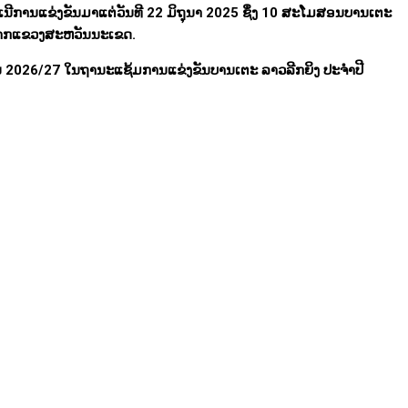
າເນີການແຂ່ງຂັນມາແຕ່ວັນທີ 22 ມິຖຸນາ 2025 ຊຶ່ງ 10 ສະໂມສອນບານເຕະ
ໂນ ຈາກແຂວງສະຫວັນນະເຂດ.
 2026/27 ໃນຖານະແຊ້ມການແຂ່ງຂັນບານເຕະ ລາວລີກຍິງ ປະຈຳປີ