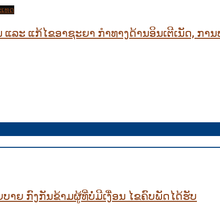
ະເທດ
ນ ແລະ ແກ້ໄຂອາຊະຍາ ກຳທາງດ້ານອິນເຕີເນັດ, ກ
າຍ ກົງກັນຂ້າມຜູ້ທີ່ບໍ່ມີເງື່ອນ ໄຂຄົບພັດໄດ້ຮັບ