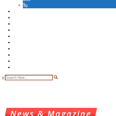
ຈີນ
ເຟສບຸກ
ວິດີໂອ
ສະບັບກ່ອນ
ໜັງສືພິມ
ເວັບອື່ນ
ຄູ່ຮ່ວມ
ລົງໂຄສະນາ
ຈອງອ່ານຂ່າວ
ຈ່າຍຜ່ານເວັບໄຊ
ເຂົ້າລະບົບ
x