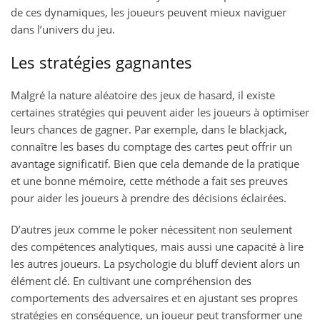
de ces dynamiques, les joueurs peuvent mieux naviguer
dans l’univers du jeu.
Les stratégies gagnantes
Malgré la nature aléatoire des jeux de hasard, il existe
certaines stratégies qui peuvent aider les joueurs à optimiser
leurs chances de gagner. Par exemple, dans le blackjack,
connaître les bases du comptage des cartes peut offrir un
avantage significatif. Bien que cela demande de la pratique
et une bonne mémoire, cette méthode a fait ses preuves
pour aider les joueurs à prendre des décisions éclairées.
D’autres jeux comme le poker nécessitent non seulement
des compétences analytiques, mais aussi une capacité à lire
les autres joueurs. La psychologie du bluff devient alors un
élément clé. En cultivant une compréhension des
comportements des adversaires et en ajustant ses propres
stratégies en conséquence, un joueur peut transformer une