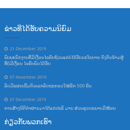
ຂ່າວທີ່ໄດ້ຮັບຄວາມນິຍົມ
21 December 2019
ພົບພະນັກງານທີ່ມີເງື່ອນໄຂຄົບຖ້ວນແຕ່ບໍ່ໄດ້ຮັບນະໂຍບາຍ ກົງກັນຂ້າມຜູ້
ທີ່ບໍ່ມີເງື່ອນ ໄຂຄົບພັດໄດ້ຮັບ
07 November 2019
ລັດມີແຜນເພີ່ມຕົວເລກລັດຖະກອນໃໝ່ອີກ 500 ຄົນ
07 December 2019
ການສ້າງນິຕິກຳຜ່ານມາໄດ້ແຕ່ປະລິ ມານ ສ່ວນຄຸນນະພາບມີໜ້ອຍ
ກ່ຽວກັບພວກເຮົາ