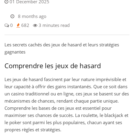
01 December 2025
8 months ago
0
682
3 minutes read
Les secrets cachés des jeux de hasard et leurs stratégies
gagnantes
Comprendre les jeux de hasard
Les jeux de hasard fascinent par leur nature imprévisible et
leur capacité à offrir des gains instantanés. Que ce soit dans
un casino traditionnel ou en ligne, ces jeux se basent sur des
mécanismes de chances, rendant chaque partie unique.
Comprendre les bases de ces jeux est essentiel pour
maximiser ses chances de succès. La roulette, le blackjack et
le poker sont parmi les plus populaires, chacun ayant ses
propres règles et stratégies.